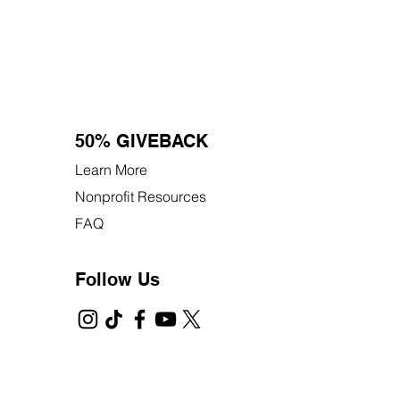
50% GIVEBACK
Learn More
Nonprofit Resources
FAQ
Follow Us