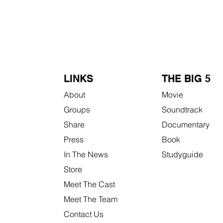
LINKS
THE BIG 5
About
Movie
Groups
Soundtrack
Share
Documentary
Press
Book
In The News
Studyguide
Store
Meet The Cast
Meet The Team
Contact Us