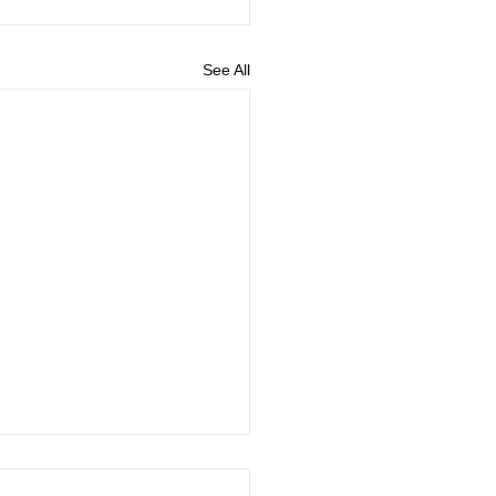
See All