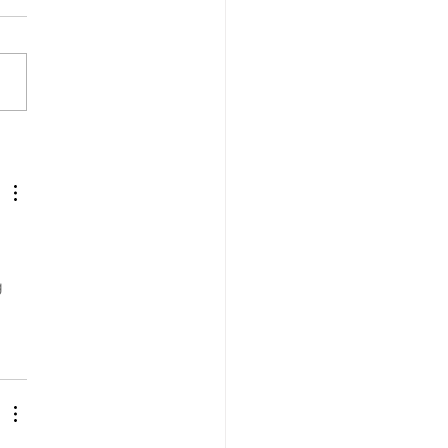
onal Random Acts of
ness Day: Robert Craig
s Shares Simple Ways to
 Those Experiencing
less Feel Seen and
ed
 