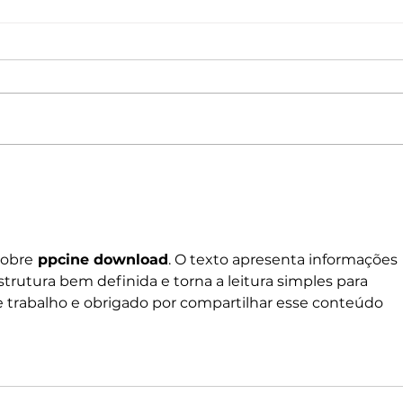
National Random Acts of
Nati
Kindness Day: Robert Craig
Kind
Films Shares Simple Ways to
Film
Help Those Experiencing
Help
Homeless Feel Seen and
Home
sobre
ppcine download
. O texto apresenta informações 
Valued
Valu
trutura bem definida e torna a leitura simples para 
e trabalho e obrigado por compartilhar esse conteúdo