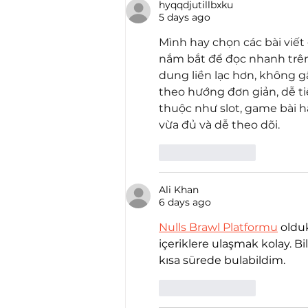
hyqqdjutillbxku
5 days ago
Mình hay chọn các bài viết g
nắm bắt để đọc nhanh trên 
dung liền lạc hơn, không g
theo hướng đơn giản, dễ t
thuộc như slot, game bài 
vừa đủ và dễ theo dõi.
Like
Reply
Ali Khan
6 days ago
Nulls Brawl Platformu
 oldu
içeriklere ulaşmak kolay. Bi
kısa sürede bulabildim.
Like
Reply