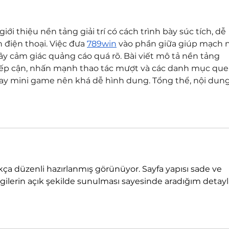
iới thiệu nền tảng giải trí có cách trình bày súc tích, dễ 
điện thoại. Việc đưa 
789win
 vào phần giữa giúp mạch n
ây cảm giác quảng cáo quá rõ. Bài viết mô tả nền tảng 
iếp cận, nhấn mạnh thao tác mượt và các danh mục que
hay mini game nên khá dễ hình dung. Tổng thể, nội dung
kça düzenli hazırlanmış görünüyor. Sayfa yapısı sade ve 
lgilerin açık şekilde sunulması sayesinde aradığım detayla