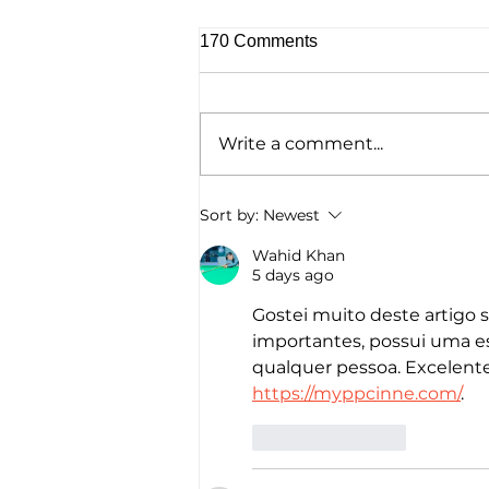
170 Comments
Write a comment...
Homelessness Film ‘No
Sort by:
Newest
Address’ Wins Top Crown
Award
Wahid Khan
5 days ago
Gostei muito deste artigo 
importantes, possui uma es
qualquer pessoa. Excelent
https://myppcinne.com/
.
Like
Reply