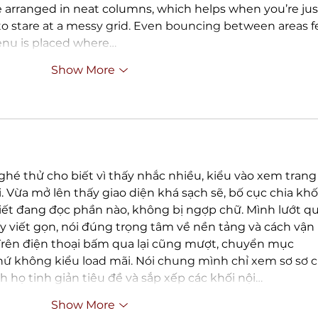
re arranged in neat columns, which helps when you’re jus
 stare at a messy grid. Even bouncing between areas fe
enu is placed where…
Show More
ghé thử cho biết vì thấy nhắc nhiều, kiểu vào xem trang
 Vừa mở lên thấy giao diện khá sạch sẽ, bố cục chia khối
iết đang đọc phần nào, không bị ngợp chữ. Mình lướt qu
ấy viết gọn, nói đúng trọng tâm về nền tảng và cách vận 
rên điện thoại bấm qua lại cũng mượt, chuyển mục 
hứ không kiểu load mãi. Nói chung mình chỉ xem sơ sơ c
h họ tinh giản tiêu đề và sắp xếp các khối nội…
Show More