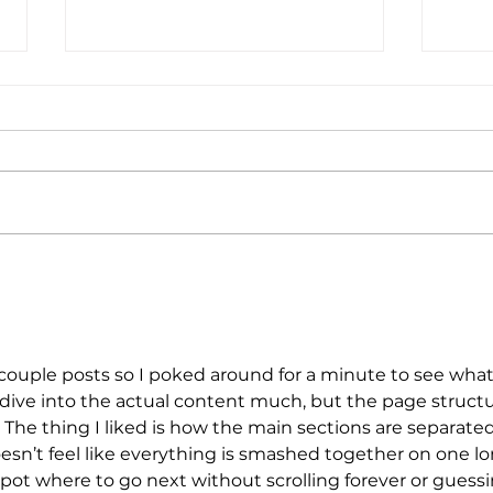
Nove
Filmed in Sacramento, "No
Address" Will Open
Nationwide in Theatres in
2025
couple posts so I poked around for a minute to see what
’t dive into the actual content much, but the page structu
. The thing I liked is how the main sections are separated
doesn’t feel like everything is smashed together on one lo
spot where to go next without scrolling forever or guessi