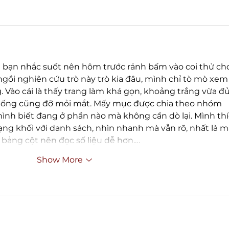
 bạn nhắc suốt nên hôm trước rảnh bấm vào coi thử ch
ngồi nghiên cứu trò này trò kia đâu, mình chỉ tò mò xem
. Vào cái là thấy trang làm khá gọn, khoảng trắng vừa đủ
xuống cũng đỡ mỏi mắt. Mấy mục được chia theo nhóm 
mình biết đang ở phần nào mà không cần dò lại. Mình thí
dạng khối với danh sách, nhìn nhanh mà vẫn rõ, nhất là m
 bảng cột nên đọc số liệu dễ hơn.…
Show More