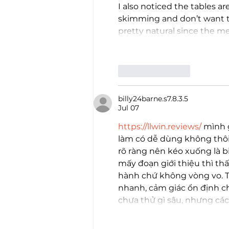
I also noticed the tables a
skimming and don’t want to
pretty natural since the m
Like
Reply
billy24barne.s7.8.3.5
Jul 07
https://llwin.reviews/
 mình 
làm có dễ dùng không thôi.
rõ ràng nên kéo xuống là b
mấy đoạn giới thiệu thì th
hành chứ không vòng vo. T
nhanh, cảm giác ổn định c
chưa thử gì sâu, nhưng các