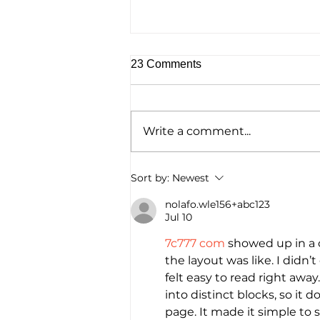
23 Comments
Write a comment...
TY PENNINGTON // Radio
Sort by:
Newest
Interview iHeart Radio Paul
Castronovo Show
nolafo.wle156+abc123
Jul 10
7c777 com
 showed up in a 
the layout was like. I didn
felt easy to read right away
into distinct blocks, so it 
page. It made it simple to 