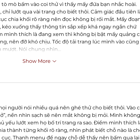
tò mò bấm vào coi thử vì thấy mấy đứa bạn nhắc hoài. 
chỉ lướt qua vài trang cho biết thôi. Cảm giác đầu tiên l
cục chia khối rõ ràng nên đọc không bị rối mắt. Mấy đoạn
i, kéo xuống thấy thông tin sắp xếp khá ngay ngắn chứ 
m mình thích là đang xem thì không bị bật mấy quảng c
ng, nên đỡ khó chịu. Tốc độ tải trang lúc mình vào cũng
ẫn mượt. Nói chung nhìn…
Show More
i người nói nhiều quá nên ghé thử cho biết thôi. Vào cá
thở”, nền nhìn sạch sẽ nên mắt không bị mỏi. Mình không
ủ yếu lướt xem họ bố trí trang ra sao. Điểm mình thích l
ia thành từng khối rõ ràng, nhìn phát biết chỗ nào là ch
 cục. Thanh menu để ngay chỗ dễ thấy nên bấm qua lại