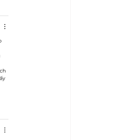
o 
 
 
ch 
ấy 