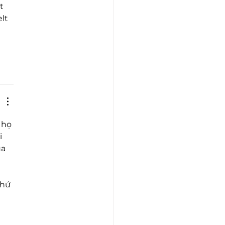
t 
lt 
 họ 
 
a 
hứ 