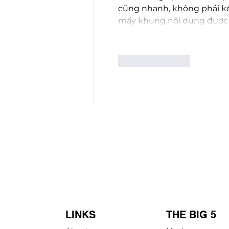
cũng nhanh, không phải kéo
mấy khung nội dung được 
Like
Reply
LINKS
THE BIG 5