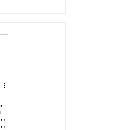
l Interview With Jennifer
 
re 
 
ng 
ng. 