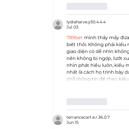
Like
Reply
lydiaharve.y50.4.4.4
Jul 03
789bet
 mình thấy mấy đứa
biết thôi. Không phải kiểu 
giao diện có dễ nhìn không
nên không bị ngợp, lướt 
nhìn phát hiểu luôn, kiểu 
nhất là cách họ trình bày 
chỗ thông tin để theo kiểu
Like
Reply
terrancecart.e.r.36.0.7
Jun 15