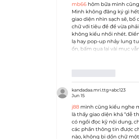
mb66
 hôm bữa mình cũng 
Mình không đăng ký gì hết, 
giao diện nhìn sạch sẽ, bố 
chữ với tiêu đề để vừa phả
không kiểu nhồi nhét. Điể
lạ hay pop-up nhảy lung tu
ổn, bấm qua lại vài mục v
Like
Reply
kandadaa.mri.ttg+abc123
Jun 15
j88
 mình cũng kiểu nghe mọ
là thấy giao diện khá “dễ 
có ngồi đọc kỹ nội dung, ch
các phần thông tin được ch
nào, không bị dồn chữ một