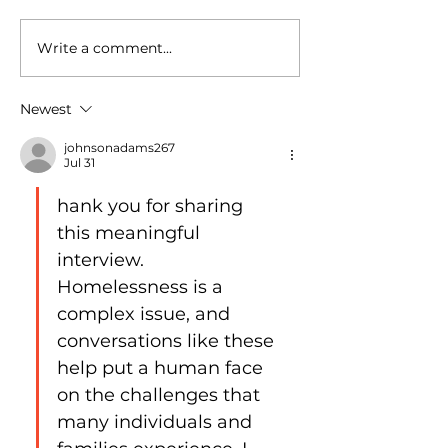
Write a comment...
Filmed in Sacramento,
Novel Interview 
"No Address" Will Open
Jennifer
Nationwide in Theatres in
Newest
2025
johnsonadams267
Jul 31
hank you for sharing 
this meaningful 
interview. 
Homelessness is a 
complex issue, and 
conversations like these 
help put a human face 
on the challenges that 
many individuals and 