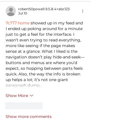
robert50powell.9.5.8.4+abc123
Jul 10
7c777 home
 showed up in my feed and 
I ended up poking around for a minute 
just to get a feel for the interface. I 
wasn’t even trying to read everything, 
more like seeing if the page makes 
sense at a glance. What I liked is the 
navigation doesn’t play hide-and-seek—
buttons and menus are where you’d 
expect, so hopping between parts feels 
quick. Also, the way the info is broken 
up helps a lot; it’s not one giant 
paragraph dump,…
Show More
Like
Reply
Show more comments