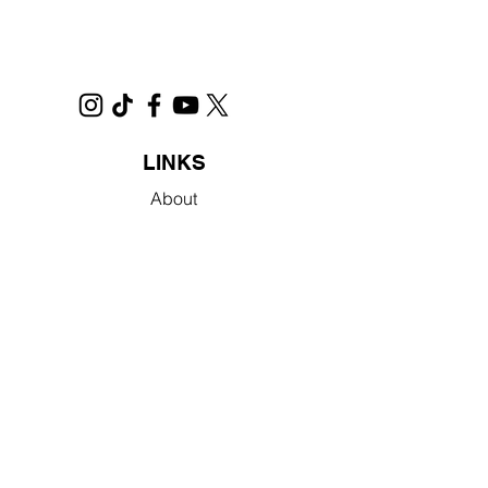
LINKS
About
Groups
Share
Press
In The News
Store
Meet The Cast
Meet The Team
Contact Us