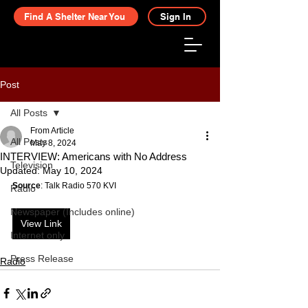
Find A Shelter Near You
Sign In
Post
All Posts
From Article
All Posts
May 8, 2024
INTERVIEW: Americans with No Address
Television
Updated:
May 10, 2024
Source
: Talk Radio 570 KVI
Radio
Newspaper (Includes online)
View Link
Internet only
Press Release
Radio