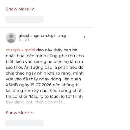
Show More
Like
Reply
giecphangqua.n.h.g.h.u.n.g
Jul 20
xosoplus.mobi
 dạo này thấy bạn bè 
nhắc hoài nên mình cũng ghé thử cho 
biết, kiểu vào xem giao diện họ làm ra 
sao thôi. Ấn tượng đầu là phần tiêu đề 
chia theo ngày nhìn khá rõ ràng, mình 
vừa vào đã thấy ngay dòng liên quan 
XSMB ngày 19 07 2026 nên không bị 
lạc đang xem kỳ nào. Kéo xuống chút 
thì có khối “Đầu lô tô Đuôi lô tô” trình 
bày dạng cột, nhìn gọn mắt,…
Show More
Like
Reply